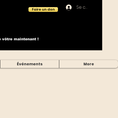
Se connecter
Faire un don
e vôtre maintenant !
Événements
More