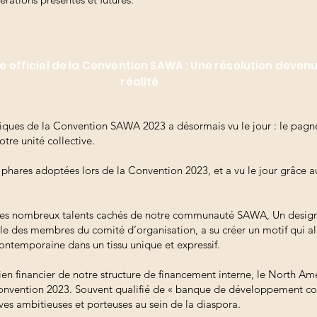
e officiel de la Convention SAWA : Une résolution deven
réalité
iques de la Convention SAWA 2023 a désormais vu le jour : le pagne 
notre unité collective.
phares adoptées lors de la Convention 2023, et a vu le jour grâce a
 des nombreux talents cachés de notre communauté SAWA, Un designe
e des membres du comité d’organisation, a su créer un motif qui all
 contemporaine dans un tissu unique et expressif.
tien financier de notre structure de financement interne, le North 
 Convention 2023. Souvent qualifié de « banque de développement c
tives ambitieuses et porteuses au sein de la diaspora.