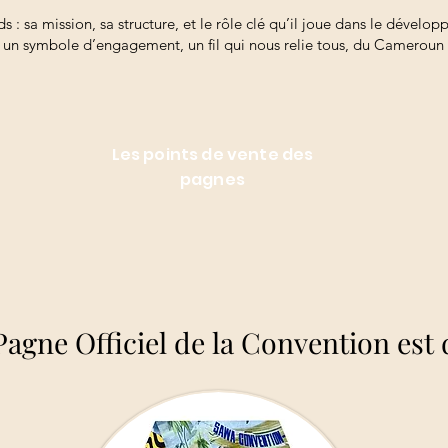
ds : sa mission, sa structure, et le rôle clé qu’il joue dans le déve
st un symbole d’engagement, un fil qui nous relie tous, du Cameroun
Les points de vente des
pagnes
Pagne Officiel de la Convention est 
Pagne Officiel de la Convention est 