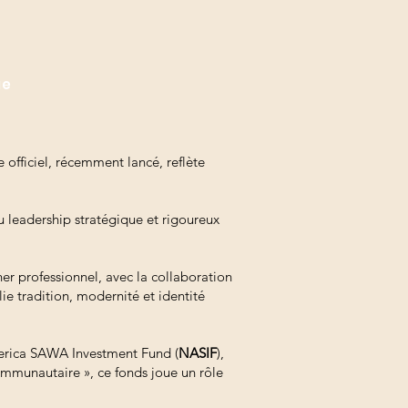
ue
officiel, récemment lancé, reflète
u leadership stratégique et rigoureux
r professionnel, avec la collaboration
ie tradition, modernité et identité
America SAWA Investment Fund (
NASIF
),
ommunautaire », ce fonds joue un rôle