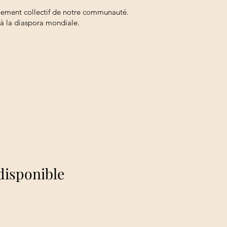
loppement collectif de notre communauté.
 à la diaspora mondiale.
disponible
disponible