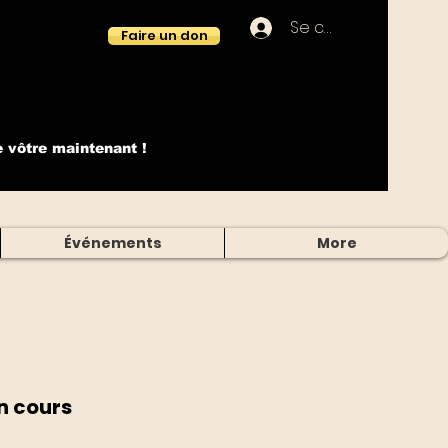
Se connecter
Faire un don
e vôtre maintenant !
Événements
More
en cours