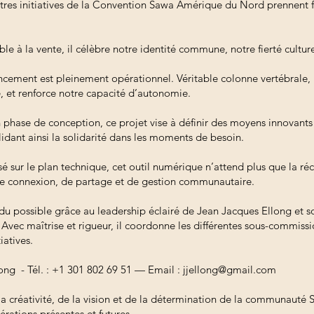
utres initiatives de la Convention Sawa Amérique du Nord prennent f
ble à la vente, il célèbre notre identité commune, notre fierté culture
ement est pleinement opérationnel. Véritable colonne vertébrale, i
, et renforce notre capacité d’autonomie.
phase de conception, ce projet vise à définir des moyens innovants 
ant ainsi la solidarité dans les moments de besoin.
isé sur le plan technique, cet outil numérique n’attend plus que la
 de connexion, de partage et de gestion communautaire.
ndu possible grâce au leadership éclairé de Jean Jacques Ellong et 
Avec maîtrise et rigueur, il coordonne les différentes sous-commissi
iatives.
ong - Tél. : +1 301 802 69 51 — Email :
jjellong@gmail.com
a créativité, de la vision et de la détermination de la communauté
érations présentes et futures.