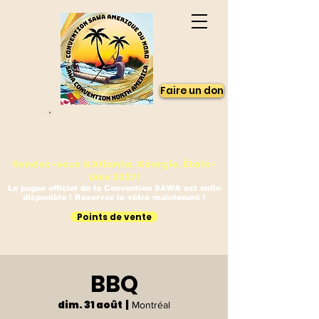
Faire un don
Convention des Sawa en Amérique du
Nord
Rendez-vous à Atlanta, Géorgie, États-
Unis 2027!
Le pagne officiel de la Convention SAWA est enfin
disponible ! Réservez le vôtre maintenant !
Points de vente
BBQ
dim. 31 août
  |  
Montréal