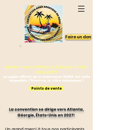
Faire un don
Convention des Sawa en Amérique du
Nord
Rendez-vous à Atlanta, Géorgie, États-
Unis 2027!
Le pagne officiel de la Convention SAWA est enfin
disponible ! Réservez le vôtre maintenant !
Points de vente
La convention se dirige vers Atlanta,
Géorgie, États-Unis en 2027!
Un grand merci à tous nos participants,