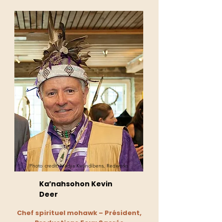
Photo credit: Nadya Kwandibens, Redworks
Ka’nahsohon Kevin
Deer
Chef spirituel mohawk – Président,