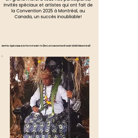
invités spéciaux et artistes qui ont fait de
la Convention 2025 à Montréal, au
Canada, un succès inoubliable!
Invités Spéciaux & Artiste Vedette (de La Convention D’août 2025 À Montréal)
Invités Spéciaux & Artiste Vedette (de La Convention D’août 2025 À Montréal)
Crédit photo / Photo credit: CRTVweb
Sa Majesté Dr. Esuka Mbella